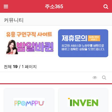
기
메뉴
주소365
커뮤니티
전체
19
/ 1 페이지
조회순 
게