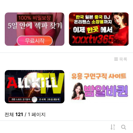
관련자료
목록
전체
121
/ 1 페이지
게시물 
게