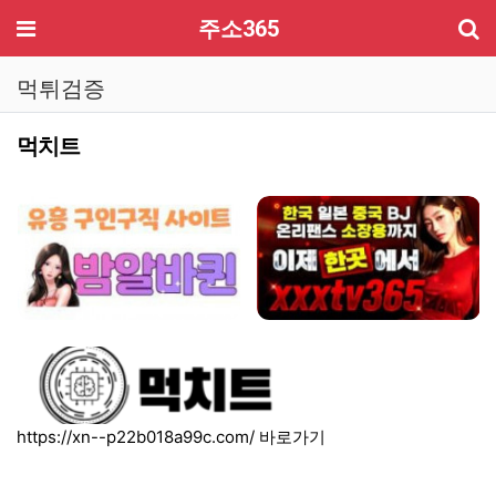
기
메뉴
주소365
먹튀검증
먹치트
컨텐츠 정보
본문
https://xn--p22b018a99c.com/
바로가기