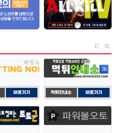
게시물 정렬
게시판 검색
바로가기
먹튀안내소
바로가기