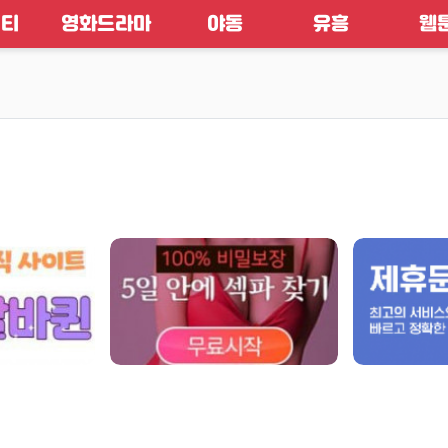
니티
영화드라마
야동
유흥
웹