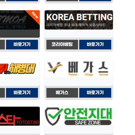
Now
바로가기
코리아배팅
바로가기
바로가기
베가스
바로가기