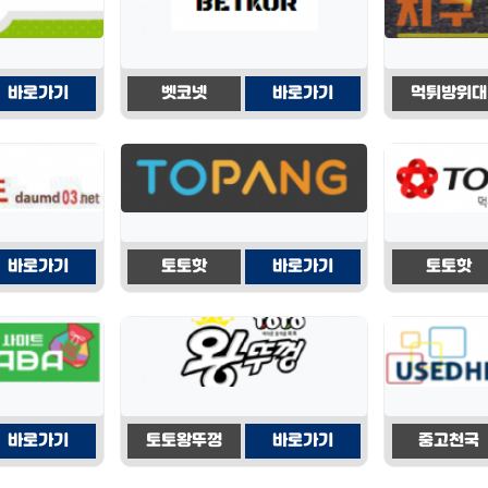
바로가기
벳코넷
바로가기
먹튀방위대
바로가기
토토핫
바로가기
토토핫
바로가기
토토왕뚜껑
바로가기
중고천국