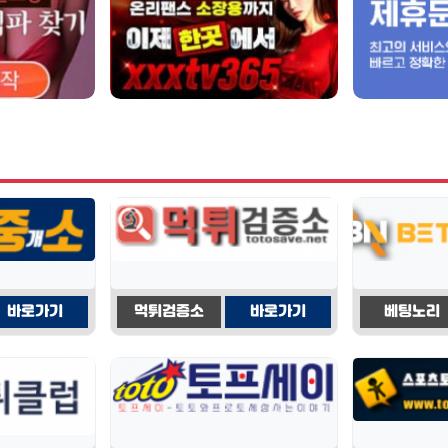
바로가기
먹튀검증소
바로가기
베팅노리