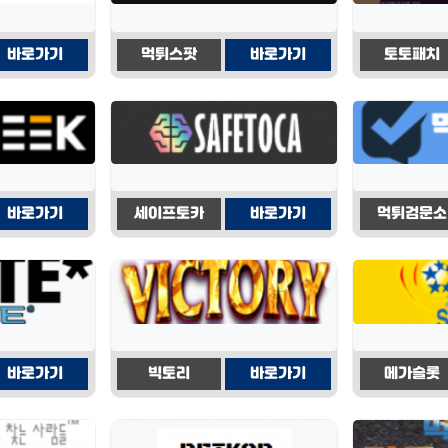
바로가기
먹튀스팟
바로가기
토토패치
바로가기
세이프토카
바로가기
먹튀검문소
바로가기
빅토리
바로가기
메가슬롯