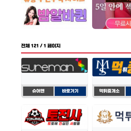
전체
121
/ 1 페이지
슈어맨
바로가기
먹튀중개소