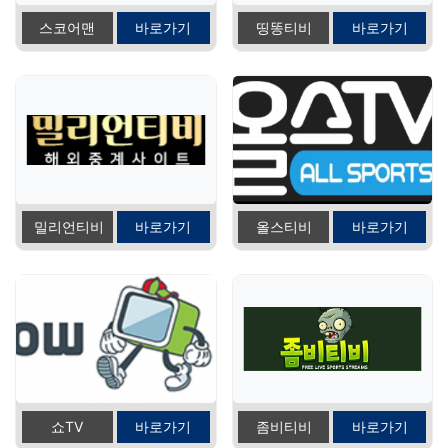
스코어맨
바로가기
띵똥티비
바로가기
밀리언티비
바로가기
올스티비
바로가기
쇼TV
바로가기
좀비티비
바로가기