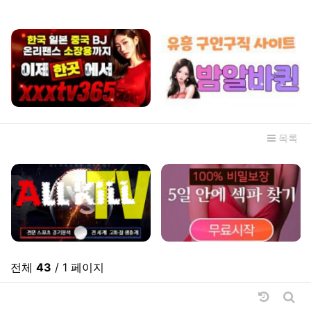
관련자료
목록
전체
43
/ 1 페이지
날짜순 
게