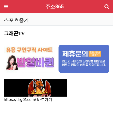
기
메뉴
주소365
스포츠중계
그래곤TV
컨텐츠 정보
본문
https://drg01.com/
바로가기