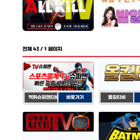
전체
43
/ 1 페이지
먹튀슈퍼맨티비
바로가기
올킬티비