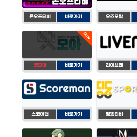
온오프티비
바로가기
오즈포탈
Now
벳모아
바로가기
라이브맨
스코어맨
바로가기
띵똥티비