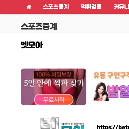
메인 메뉴
스포츠중계
먹튀검증
커뮤
스포츠중계
벳모아
컨텐츠 정보
본문
https://be