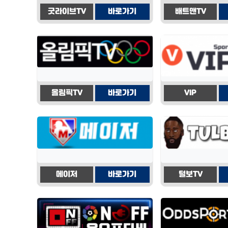
굿라이브TV
바로가기
배트맨TV
올림픽TV
바로가기
VIP
메이저
바로가기
털보TV