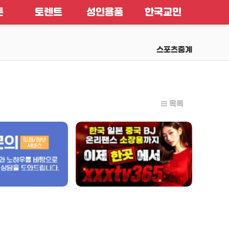
툰
토렌트
성인용품
한국교민
스포츠중계
목록