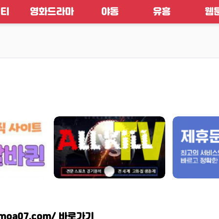
니티
영화드라마
야동
유흥
웹
tmoa07.com/
바로가기