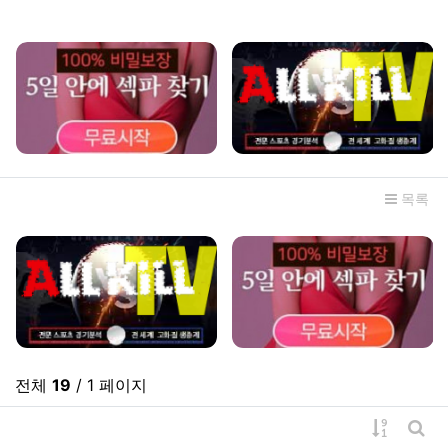
관련자료
목록
전체
19
/ 1 페이지
게시물 
게