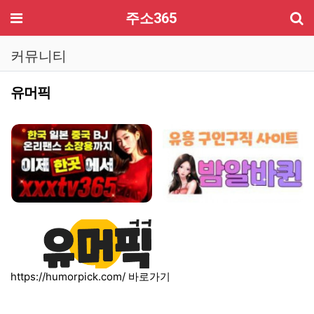
기
메뉴
주소365
커뮤니티
유머픽
컨텐츠 정보
본문
https://humorpick.com/
바로가기