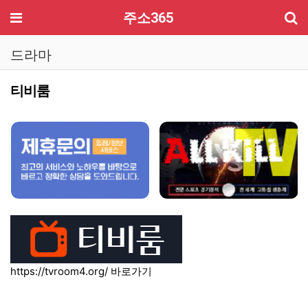
기
메뉴
주소365
드라마
티비룸
컨텐츠 정보
본문
https://tvroom4.org/
바로가기