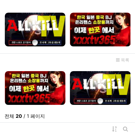
관련자료
목록
전체
20
/ 1 페이지
게시물 
게