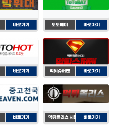
바로가기
토토베이
바로가기
바로가기
먹튀슈퍼맨
바로가기
바로가기
먹튀폴리스 시즌2
바로가기