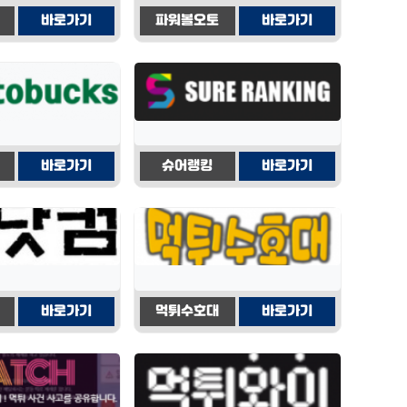
바로가기
파워볼오토
바로가기
바로가기
슈어랭킹
바로가기
바로가기
먹튀수호대
바로가기