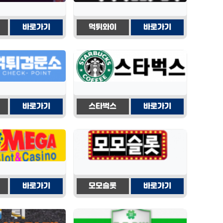
바로가기
먹튀와이
바로가기
바로가기
스타벅스
바로가기
바로가기
모모슬롯
바로가기