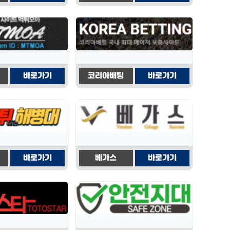
바로가기
코리아배팅
바로가기
바로가기
베가스
바로가기