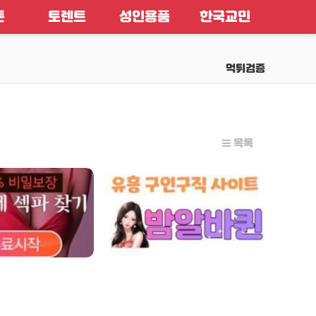
툰
토렌트
성인용품
한국교민
먹튀검증
목록