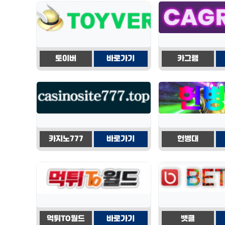
토이버
바로가기
카그램
카지노777
바로가기
헌병대
먹튀TO월드
바로가기
뱃클