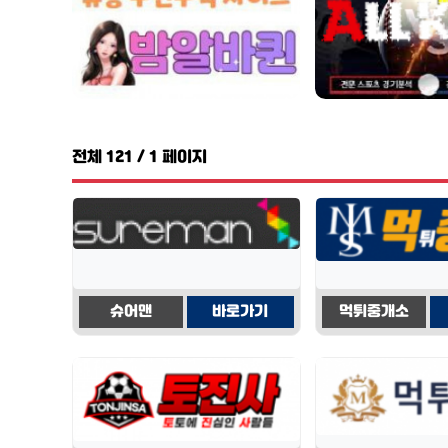
전체
121
/ 1 페이지
슈어맨
바로가기
먹튀중개소