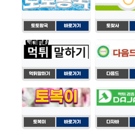
토토왕국
바로가기
토찾사
먹튀말하기
바로가기
다음드
토복이
바로가기
다자바