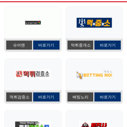
슈어맨
바로가기
먹튀중개소
바로가기
먹튀검증소
바로가기
베팅노리
바로가기