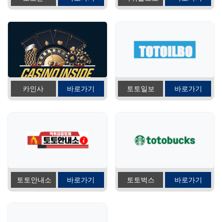
카인사
바로가기
토토일보
바로가기
토토안내소
바로가기
토토벅스
바로가기