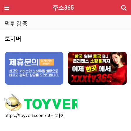
기
메뉴
주소365
먹튀검증
토이버
컨텐츠 정보
본문
https://toyver5.com/
바로가기