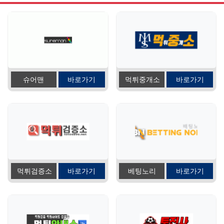
슈어맨
바로가기
먹튀중개소
바로가기
먹튀검증소
바로가기
베팅노리
바로가기