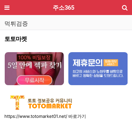
기
메뉴
주소365
먹튀검증
토토마켓
컨텐츠 정보
본문
https://www.totomarket01.net/
바로가기