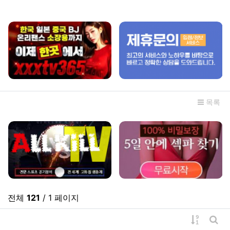
관련자료
목록
전체
121
/ 1 페이지
게시물 
게